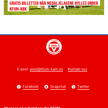
GRATIS BILLETTER NÅR MEDALJELAGENE HYLLES UNDER
KFUM-KBK
E-post
:
post@kfum-kam.no
Kontakt oss
Facebook
Snapchat
Twitter