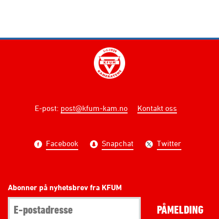
E-post
:
post@kfum-kam.no
Kontakt oss
Facebook
Snapchat
Twitter
Abonner på nyhetsbrev fra KFUM
PÅMELDING