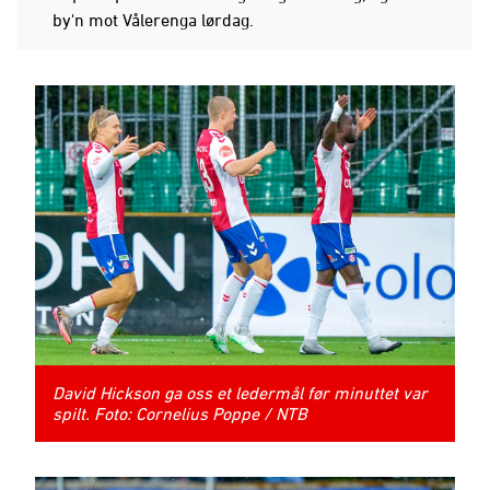
by'n mot Vålerenga lørdag.
David Hickson ga oss et ledermål før minuttet var
spilt. Foto: Cornelius Poppe / NTB