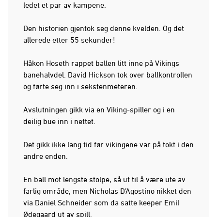
ledet et par av kampene.
Den historien gjentok seg denne kvelden. Og det
allerede etter 55 sekunder!
Håkon Hoseth rappet ballen litt inne på Vikings
banehalvdel. David Hickson tok over ballkontrollen
og førte seg inn i sekstenmeteren.
Avslutningen gikk via en Viking-spiller og i en
deilig bue inn i nettet.
Det gikk ikke lang tid før vikingene var på tokt i den
andre enden.
En ball mot lengste stolpe, så ut til å være ute av
farlig område, men Nicholas D’Agostino nikket den
via Daniel Schneider som da satte keeper Emil
Ødegaard ut av spill.