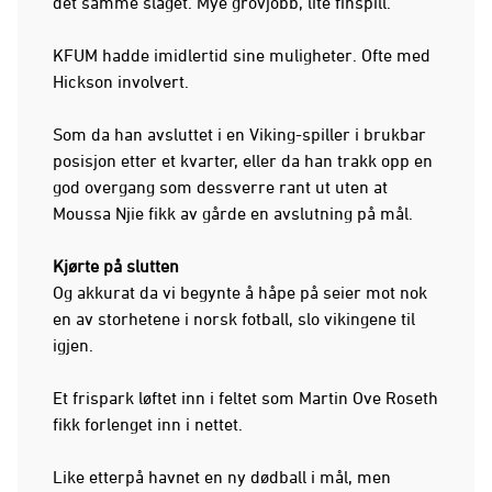
det samme slaget. Mye grovjobb, lite finspill.
KFUM hadde imidlertid sine muligheter. Ofte med
Hickson involvert.
Som da han avsluttet i en Viking-spiller i brukbar
posisjon etter et kvarter, eller da han trakk opp en
god overgang som dessverre rant ut uten at
Moussa Njie fikk av gårde en avslutning på mål.
Kjørte på slutten
Og akkurat da vi begynte å håpe på seier mot nok
en av storhetene i norsk fotball, slo vikingene til
igjen.
Et frispark løftet inn i feltet som Martin Ove Roseth
fikk forlenget inn i nettet.
Like etterpå havnet en ny dødball i mål, men