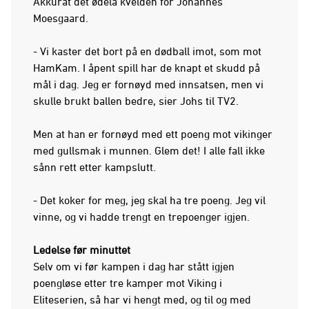
Akkurat det ødela kvelden for Johannes
Moesgaard.
- Vi kaster det bort på en dødball imot, som mot
HamKam. I åpent spill har de knapt et skudd på
mål i dag. Jeg er fornøyd med innsatsen, men vi
skulle brukt ballen bedre, sier Johs til TV2.
Men at han er fornøyd med ett poeng mot vikinger
med gullsmak i munnen. Glem det! I alle fall ikke
sånn rett etter kampslutt.
- Det koker for meg, jeg skal ha tre poeng. Jeg vil
vinne, og vi hadde trengt en trepoenger igjen.
Ledelse før minuttet
Selv om vi før kampen i dag har stått igjen
poengløse etter tre kamper mot Viking i
Eliteserien, så har vi hengt med, og til og med