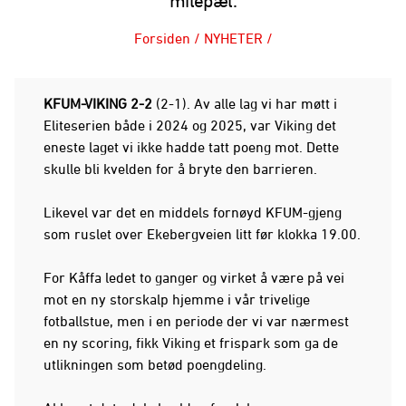
milepæl.
Forsiden
/
NYHETER
/
KFUM-VIKING 2-2
(2-1). Av alle lag vi har møtt i
Eliteserien både i 2024 og 2025, var Viking det
eneste laget vi ikke hadde tatt poeng mot. Dette
skulle bli kvelden for å bryte den barrieren.
Likevel var det en middels fornøyd KFUM-gjeng
som ruslet over Ekebergveien litt før klokka 19.00.
For Kåffa ledet to ganger og virket å være på vei
mot en ny storskalp hjemme i vår trivelige
fotballstue, men i en periode der vi var nærmest
en ny scoring, fikk Viking et frispark som ga de
utlikningen som betød poengdeling.