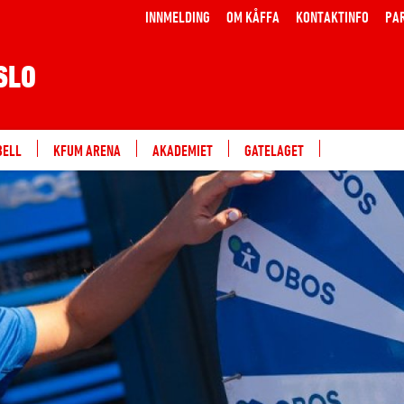
INNMELDING
OM KÅFFA
KONTAKTINFO
PA
SLO
BELL
KFUM ARENA
AKADEMIET
GATELAGET