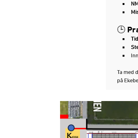
NM
Mi
🕒 Pr
Ti
St
In
Ta med de
på Ekebe