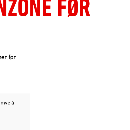
NZONE FØR
er før
g mye å