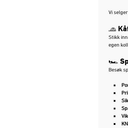
Vi selge
🧢 Kå
Stikk i
egen kol
🏎️ S
Besøk sp
Po
Pr
Si
Sp
Vik
KN