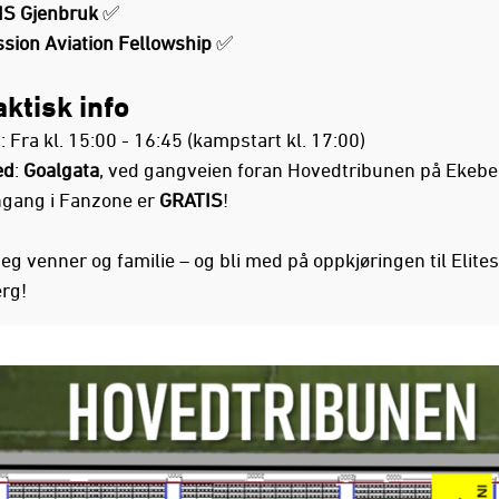
S Gjenbruk
✅
ssion Aviation Fellowship
✅
aktisk info
d
: Fra kl. 15:00 - 16:45 (kampstart kl. 17:00)
ed
:
Goalgata
, ved gangveien foran Hovedtribunen på Ekebe
ngang i Fanzone er
GRATIS
!
g venner og familie – og bli med på oppkjøringen til Elites
rg!