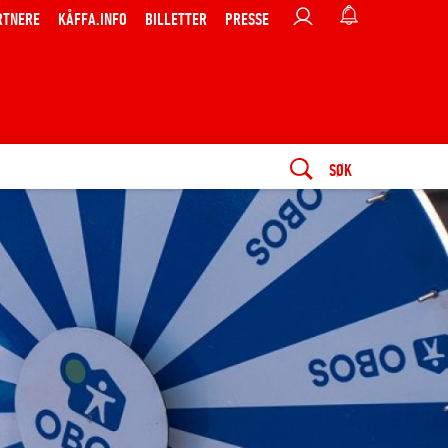
RTNERE
KÅFFA.INFO
BILLETTER
PRESSE
SØK