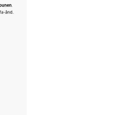
ibunen
.
ffa-ånd.