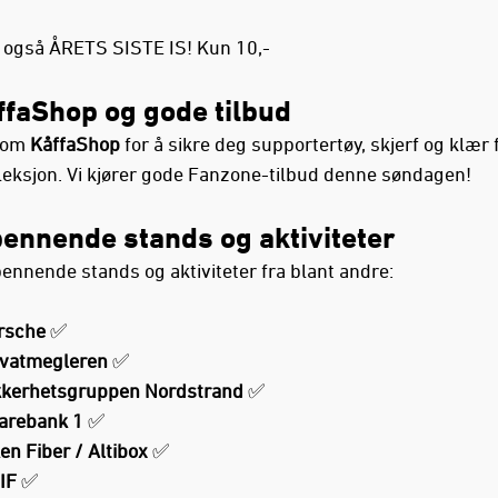
r også ÅRETS SISTE IS! Kun 10,-
ffaShop og gode tilbud
nnom
KåffaShop
for å sikre deg supportertøy, skjerf og klær 
leksjon. Vi kjører gode Fanzone-tilbud denne søndagen!
pennende stands og aktiviteter
ennende stands og aktiviteter fra blant andre:
rsche
✅
ivatmegleren
✅
kkerhetsgruppen Nordstrand
✅
arebank 1
✅
en Fiber / Altibox
✅
IF
✅