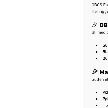
OBOS Fan
Her rigge
🎉 OB
Bli med 
Su
Bl
Qu
🍕 Ma
Sulten el
Pi
Pø
…o