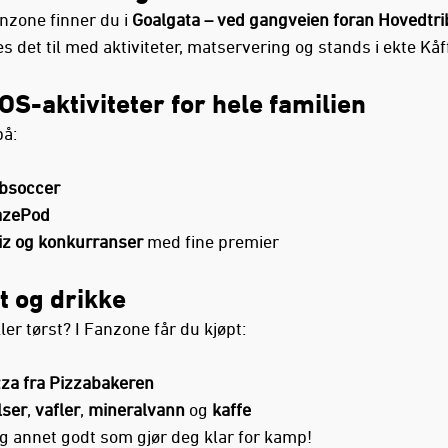
zone finner du i
Goalgata – ved gangveien foran Hovedtr
s det til med aktiviteter, matservering og stands i ekte Kå
OS-aktiviteter for hele familien
på:
bsoccer
azePod
iz og konkurranser
med fine premier
t og drikke
ler tørst? I Fanzone får du kjøpt:
zza fra Pizzabakeren
lser
,
vafler
,
mineralvann
og
kaffe
g annet godt som gjør deg klar for kamp!