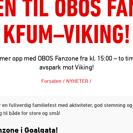
N TIL OBOS FA
KFUM–VIKING!
rmer opp med OBOS Fanzone fra kl. 15:00 – to tim
avspark mot Viking!
Forsiden
/
NYHETER
/
r en fullverdig familiefest med aktiviteter, god stemning o
 til både for store og små!
nzone i Goalgata!