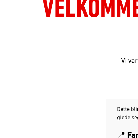
VELKOMME
Vi va
Dette bli
glede seg
📍 Fa